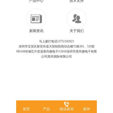
产品中心
技术支持
新闻资讯
关于我们
马上拨打电话13751192923
深圳市宝安区新安街道大悦铂悦苑综合楼T2栋501、510室
SRAM存储芯片首选英尚微电子©2016深圳市英尚微电子有限
公司|英尚国际有限公司
首页
产品
电话咨询
邮件