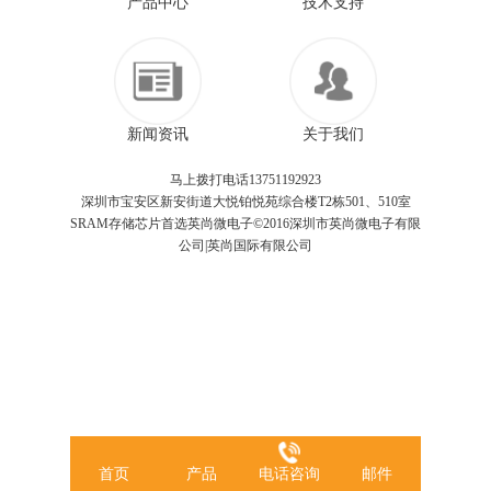
产品中心
技术支持
新闻资讯
关于我们
马上拨打电话13751192923
深圳市宝安区新安街道大悦铂悦苑综合楼T2栋501、510室
SRAM存储芯片首选英尚微电子©2016深圳市英尚微电子有限
公司|英尚国际有限公司
首页
产品
电话咨询
邮件