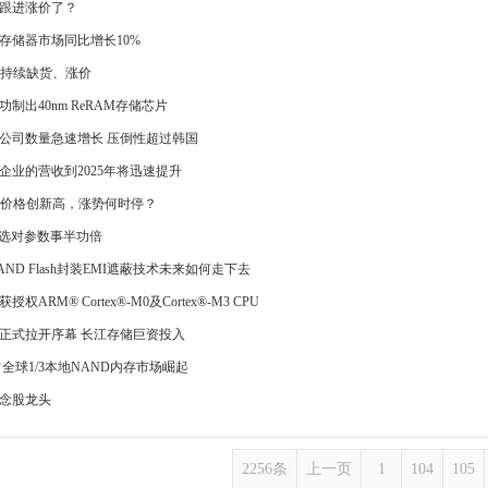
sh也跟进涨价了？
球存储器市场同比增长10%
存持续缺货、涨价
制出40nm ReRAM存储芯片
计公司数量急速增长 压倒性超过韩国
企业的营收到2025年将迅速提升
存价格创新高，涨势何时停？
型选对参数事半功倍
ND Flash封装EMI遮蔽技术未来如何走下去
权ARM® Cortex®-M0及Cortex®-M3 CPU
正式拉开序幕 长江存储巨资投入
全球1/3本地NAND内存市场崛起
念股龙头
2256条
上一页
1
104
105