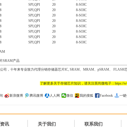
8
SPI,QPI
20
8-SOIC
8
SPI,QPI
20
8-SOIC
8
SPI,QPI
20
8-SOIC
8
SPI,QPI
20
8-SOIC
8
SPI,QPI
20
8-SOIC
8
SPI,QPI
20
8-SOIC
8
SPI,QPI
20
8-SOIC
8
SPI,QPI
20
8-SOIC
AM
芯片SRAM产品
，十年来专业致力代理分销存储器芯片IC, SRAM、MRAM、pSRAM、 FLASH芯片
了解更多关于存储芯片知识，请关注英尚微电子：https://www.s
间
新浪微博
腾讯微博
人人网
微信
我的搜狐
Facebook
一键
资讯
关于我们
联系我们