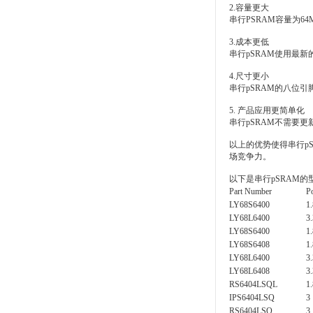
2.容量更大
串行PSRAM容量为6
3.成本更低
串行pSRAM使用最
4.尺寸更小
串行pSRAM的八位
5. 产品应用更简单化
串行pSRAM不需要更
以上的优势使得串行p
场竞争力。
以下是串行pSRAM的
Part Number
P
LY68S6400
1
LY68L6400
3
LY68S6400
1
LY68S6408
1
LY68L6400
3
LY68L6408
3
RS6404LSQL
1.
IPS6404LSQ
3
RS6404LSQ
3