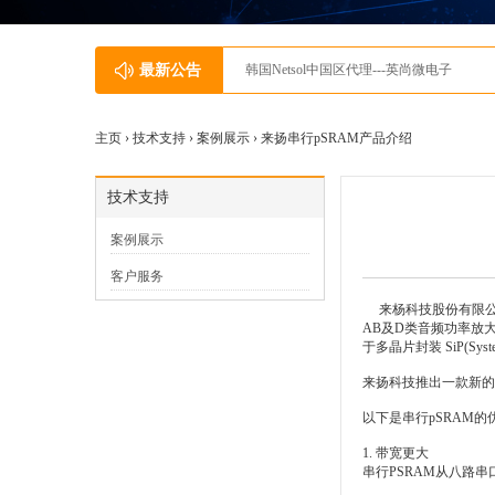
最新公告
JSC济州半导体中国区代理---英尚微电子
主页 ›
技术支持
›
案例展示
› 来扬串行pSRAM产品介绍
技术支持
案例展示
客户服务
来杨科技股份有限公司( Lyont
AB及D类音频功率放大器 (Cl
于多晶片封装 SiP(Syste
来扬科技推出一款新的
以下是串行pSRAM的
1. 带宽更大
串行PSRAM从八路串口接口