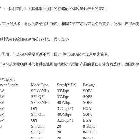
4Mbit，比目前行业上其他串行接口的存储记忆体容量翻倍上的差距。
新的DRAM技术，有效的降低芯片面积，相同面积下芯片可以切割更多，使得生产成本
引脚封装与传统随机存储芯片对比，尺寸更小
新周期，与DRAM需要更新不同，因此串行pSRAM的应用更为简单。
SRAM成为物联网时代各种智能型便携型小巧型的产品的最佳存储方案选择，也因为串
型号参考：
ower Supply
Mode Type
Speed(MHz)
Package
.8V
SPI-33MHz
33Mbps
SOP8
.3V
SPI /QPI
33Mbps
SOP8
.8V
SPI-33MHz
400Mbps
SOP8
.8V
OPI
3.2Gbps*1
BGA
.3V
SPI /QPI
400Mbps
SOP8
.3V
OPI
3.2Gbps*1
BGA
8
SPI,QPI
20
8-SOIC
SPI,QPI
20
8-SOIC
SPI,QPI
20
8-SOIC