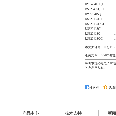
IPS6404LSQL
1.
RS3204JSQI T
1.
IPS3204JSQ
1.
RS3204JSQT
1.
RS3204JSQCT
1.
RS3204JSQI
1.
RS3204JSQ
1.
RS3204JSQC
1.
本文关键词：
串行PSR
相关文章：
ISSI存储
深圳市英尚微电子有限公司
的产品及方案。
分享到：
QQ空
产品中心
技术支持
新闻