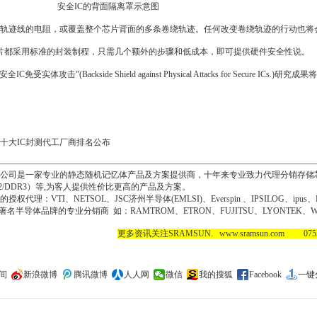
的背面隔离罩示意图
轨迹线的电阻，或覆盖整个芯片背面的多条卷绕轨迹。任何改变卷绕轨迹的行动也将
些芯片都采用标准的封装制程，只需几个额外的步骤和低成本，即可提供硬件安全性说。
受实体攻击”(Backside Shield against Physical Attacks for Secure ICs.)研究成果将在
全球十大IC封测代工厂商排名公布
公司是一家专业的静态随机记忆体产品及方案提供商，十年来专业致力代理分销存储芯片I
DR2/DDR3）等,为客人提供性价比更高的产品及方案。
理：VTI、NETSOL、JSC济州半导体(EMLSI)、Everspin 、IPSILOG、ipus、L
C； 著名半导体品牌的专业分销商 如：RAMTROM、ETRON、FUJITSU、LYONTEK、WI
更多资讯关注SRAMSUN. www.sramsun.com 0755-
间
新浪微博
腾讯微博
人人网
微信
我的搜狐
Facebook
一键