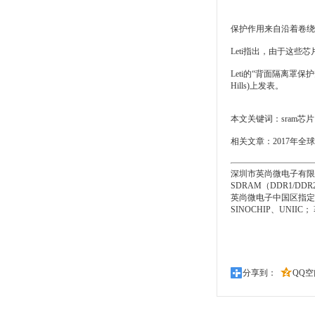
安全IC
保护作用来自沿着卷绕
Leti指出，由于这
Leti的“背面隔离罩保护安全IC免
Hills)上发表。
本文关键词：
sram
芯片
相关文章：
2017年
深圳市英尚微电子有限
SDRAM（DDR1/D
英尚微电子中国区指定的授权代
SINOCHIP、UNII
分享到：
QQ空