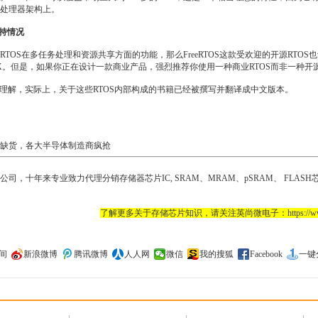
处理器架构上。
支持情况
TOS在多任务处理和资源共享方面的功能，那么FreeRTOS这款受欢迎的开源RTOS也
TX。但是，如果你正在设计一款商业产品，强烈推荐你使用一种商业RTOS而非一种开
S很容易理解，实际上，关于这些RTOS内部构成的书籍已经被撰写并翻译成中文版本。
缺货，各大半导体制造商疯抢
，十年来专业致力代理分销存储器芯片IC, SRAM、MRAM、pSRAM、 FLASH芯片
了解更多关于存储芯片知识，请关注英尚微电子：https://www.s
间
新浪微博
腾讯微博
人人网
微信
我的搜狐
Facebook
一键