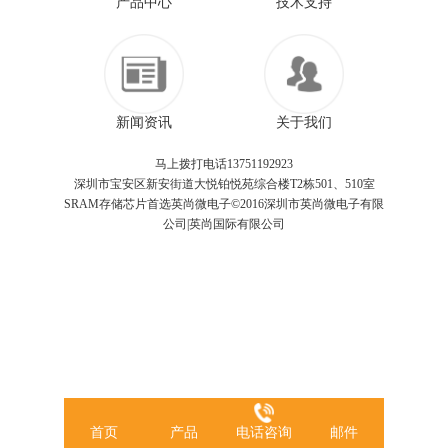
产品中心
技术支持
新闻资讯
关于我们
马上拨打电话13751192923
深圳市宝安区新安街道大悦铂悦苑综合楼T2栋501、510室
SRAM存储芯片首选英尚微电子©2016深圳市英尚微电子有限
公司|英尚国际有限公司
首页
产品
电话咨询
邮件