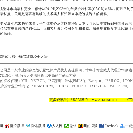
机整体市场增长更快，预计从2019到2023年的年复合增长率(CAGR)为6%，而且
增长点，关键是需要有足够的技术实力和资源来争抢这块诱人的蛋糕。
史发展和未来趋势来看，半导体重心从美国转移到日本，再从日本转移到韩国和台湾
必然有重量级的晶圆代工厂商和芯片设计公司诞生和形成。虽然现在很多本土IC设
的顶端。
U测试过程中确保频率校准方法
公司是一家专业的静态随机记忆体产品及方案提供商，十年来专业致力代理分销存储芯
DR2/DDR3）等,为客人提供性价比更高的产品及方案。
理：VTI、NETSOL、JSC济州半导体(EMLSI)、Everspin 、IPSILOG、LYONT
牌的专业分销商 如：RAMTROM、ETRON、FUJITSU、LYONTEK、WILLSEMI。
​更多资讯关注SRAMSUN. www.sramsun.com 0755-
间
新浪微博
腾讯微博
人人网
微信
我的搜狐
Facebook
一键