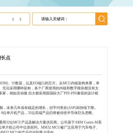
增长点
ROM)、计数器，以及I/O端口的芯片。从MCU内核架构来看，单
微处理器。无论采用哪种架构，各个厂商使用的内核和数字模块都没有太
多家，例如
灵动微
.但大都采用跟国际大厂PIN-PIN兼容的设计模
00亿颗，未来几年虽有稳定的增长，但平均售价(ASP)却持续下降。
位、8位单片机产品，32位高端产品仍将被传统半导体巨头垄断。
2位MCU产品及解决方案供应商。公司基于ARM Cortex-M系
用32位单片机公司中位居前列。MM32 MCU被广泛应用于汽车电子、
32 MCU的产品交付到客户手中。