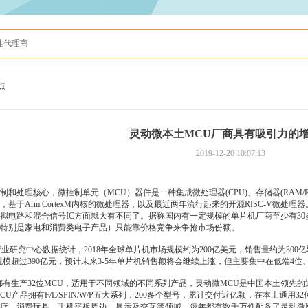
佳代理商
点
灵动微本土MCU厂商具有吸引力的
2019-12-20 10:07:13
和处理核心，微控制单元（MCU）器件是一种集成微处理器(CPU)、存储器(RAM/
1，基于Arm CortexM内核的微处理器，以及最近两年流行起来的开源RISC-V
拟电路和混合信号IC方面就大有不同了。据称国内有一定规模的单片机厂商至少有30
特别是家电和消费类电子产品）只能靠价格竞争来争抢市场份额。
s和立鼎产业研究中心数据统计，2018年全球单片机市场规模约为200亿美元，销售量约为3
场规模超过390亿元，预计未来3-5年单片机销售额将会继续上涨，但主要集中在低端4
有生产32位
MCU
，适用于不同领域的不同系列产品，灵动微MCU是中国本土领先的通用3
MCU产品拥有F/L/SPIN/W/P五大系列，200多个型号，累计交付近亿颗，在本土通
疗、消费玩具、手机平板周边、显示及交互等领域，每年都有数千万件配备了灵动微MM