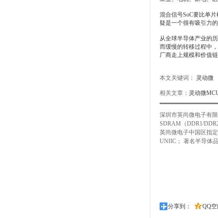
混合信号SoC要比单片
疑是一个很有吸引力的
从全球半导体产业的历
而缓慢的转移过程中，
厂商走上规模和价值链
本文关键词：
灵动微
相关文章：
灵动微MC
深圳市英尚微电子有限
SDRAM（DDR1/D
英尚微电子中国区指定的授权代
UNIIC； 著名半导体品
分享到：
QQ空