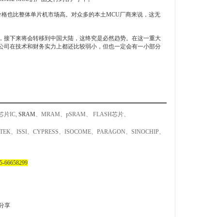
平均价格也比整体单片机市场高。对众多的本土MCU厂商来说，这无
，接下来将会转移到中国大陆，这终究是必然趋势。在这一重大
计公司在技术和财务实力上都还比较弱小，但也一定会有一小部分
片IC,
SRAM
、MRAM、pSRAM、 FLASH芯片、
EK、ISSI、CYPRESS、ISOCOME、PARAGON、SINOCHIP、
66658299
分享