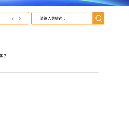
英尚微获得灵动微颁发的灵动MindSPIN有感方波电机小型合格证
存？