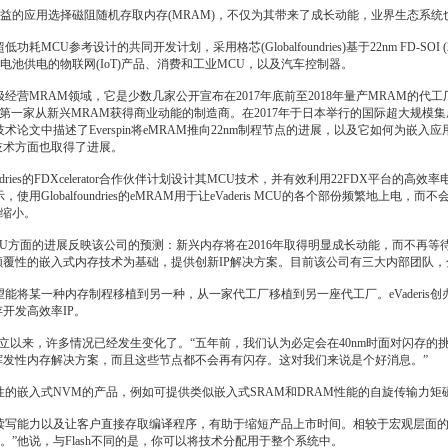
益的应用选择磁阻随机存取内存(MRAM)，不仅为其带来了成长动能，业界生态系
项超低功耗MCU参考设计的共同开发计划，采用格芯(Globalfoundries)基于22nm FD
电池供电的物联网(IoT)产品、消费和工业MCU，以及汽车控制器。
ies近来积极经营MRAM领域，它是少数几家公开宣布在2017年底前至2018年量产MRAM的
nologies是第一家从新兴MRAM获得商业动能的制造商。在2017年于日本举行的国际超大规模集
s在一篇技术论文中描述了Everspin将eMRAM推向22nm制程节点的进展，以及它如何为嵌入应用大幅提升数
技术方面也取得了进展。
alfoundries的FDXcelerator合作伙伴计划设计其MCU技术，并有效利用22FDX平台的高效率电
示，使用Globalfoundries的eMRAM用于让eVaderis MCU的各个部份频繁地
缩小。
AM MCU方面的进展反映该公司的预测：新兴内存将在2016年取得明显成长动能，而不再等待业
等颠覆性的嵌入式内存技术为基础，提供创新IP解决方案。目前该公司有三大内部团队
s期望能将某一种内存制程移植到另一种，从一家代工厂移植到另一座代工厂。eVaderis创办人兼副
存开发高效率IP。
初成立以来，许多情况已经发生变化了。“五年前，我们认为必定会在40nm时面对闪存
非挥发性内存解决方案，而且这些节点都不会再有闪存。这对我们来说是个好消息。”
具颠覆性的嵌入式NVM的产品，例如可提供类似嵌入式SRAM和DRAM性能的自旋传输力矩磁性
，位级的读写能力以及让客户直接存取编译程序，有助于缩短产品上市时间。相较于宏观层面
。”他说，与Flash不同的是，你可以将技术分配用于整个系统中。