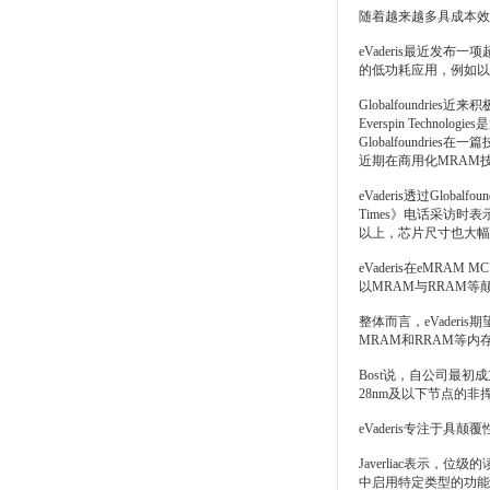
随着越来越多具成本效
eVaderis最近发布一
的低功耗应用，例如以
Globalfoundr
Everspin Tech
Globalfoundrie
近期在商用化MRAM
eVaderis透过Glob
Times》电话采访时表
以上，芯片尺寸也大幅
eVaderis在eMR
以MRAM与RRAM
整体而言，eVaderi
MRAM和RRAM等内
Bost说，自公司最
28nm及以下节点的
eVaderis专注于
Javerliac表示
中启用特定类型的功能