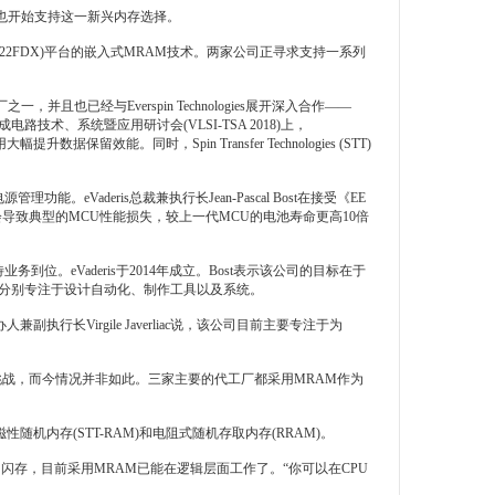
统也开始支持这一新兴内存选择。
-SOI (22FDX)平台的嵌入式MRAM技术。两家公司正寻求支持一系列
代工厂之一，并且也已经与
Everspin
Technologies展开深入合作——
成电路技术、系统暨应用研讨会(VLSI-TSA 2018)上，
据保留效能。同时，Spin Transfer Technologies (STT)
源管理功能。eVaderis总裁兼执行长Jean-Pascal Bost在接受《EE
上电，而不会导致典型的MCU性能损失，较上一代MCU的电池寿命更高10倍
务到位。eVaderis于2014年成立。Bost表示该公司的目标在于
，分别专注于设计自动化、制作工具以及系统。
执行长Virgile Javerliac说，该公司目前主要专注于为
的挑战，而今情况并非如此。三家主要的代工厂都采用MRAM作为
随机内存(STT-RAM)和电阻式随机存取内存(RRAM)。
的闪存，目前采用MRAM已能在逻辑层面工作了。“你可以在CPU