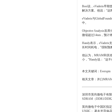
Bost说，eVade
解决方案。他说：“这
eVaderis与Glo
中。
Objective An
微缩超过14nm，预计
Handy表示，eVa
长时间耗电，"强制预
他认为，MRAM和其
小，”Handy说： 
本文关键词：
Everspin
相关文章：
并口MRAM
深圳市英尚微电子有限公
SDRAM（DDR1/D
英尚微电子中国区指定的授权代
UNIIC； 著名半导体品