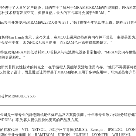
ris早期曾经进行了大量的客户访谈，目的在于了解对于MRAM和RRAM的性能期待。P
两种技术都有发展空间。但很显然，最大的市占率将会属于MRAM。”
balFoundries共同开发使用eMRAM的22FDX参考设计，预计将在今年第四季上市。制
alysis首席分析师Jim Handy表示，迄今为止，在MCU上采用这些新兴内存并不普及，
将会发生变化，因为NOR无法再使用，而SRAM也开始变得越来越大。”
deris支持低功耗MRAM的低功耗MCU听起来与电池供电设备非常相称。“MRAM比闪
擦除更是耗电。”
他新兴非挥发性技术的特点之一在于编程人员能够灵活地使用内存。“他们不再需要将程
“这不仅简化了设计，而且透过让同样基于MRAM的MCU用于多种应用中，可为某些客户
芯片MR0A08BCYS35
司是一家专业的静态随机记忆体产品及方案提供商，十年来专业致力代理分销存储芯片IC, 
DR2/DDR3）等,为客人提供性价比更高的产品及方案。
理：VTI、NETSOL、JSC济州半导体(EMLSI)、Everspin 、IPSILOG、LYONT
牌的专业分销商 如：RAMTROM、ETRON、FUJITSU、LYONTEK、WILLSEMI。