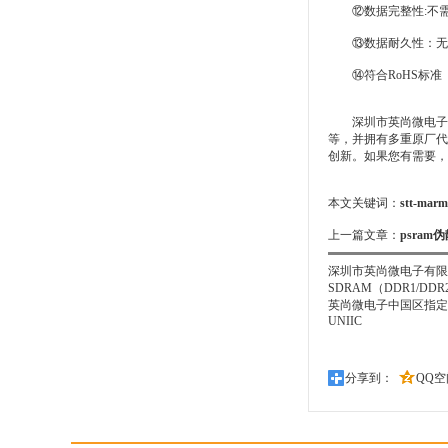
⑫数据完整性:不需
⑬数据耐久性：无限制
⑭符合RoHS标准
深圳市英尚微电子有
等，并拥有多重原厂代
创新。如果您有需要，
本文关键词：
stt-marm
上一篇文章：
psram
深圳市英尚微电子有限公
SDRAM（DDR1/D
英尚微电子中国区指定的授权代
UNIIC
分享到：
QQ空