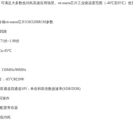
z，可满足大多数低功耗高速应用场景。stt-marm芯片工业级温度范围（-40℃至8
t-marm芯片S3H3208R1M参数
四路
伏~1.98伏
 85℃
0MHz/90MHz
：-85°C时20年
四通道SPI；单倍和双倍数据速率(SDR/DDR)
写操作
配置寄存器
低功耗