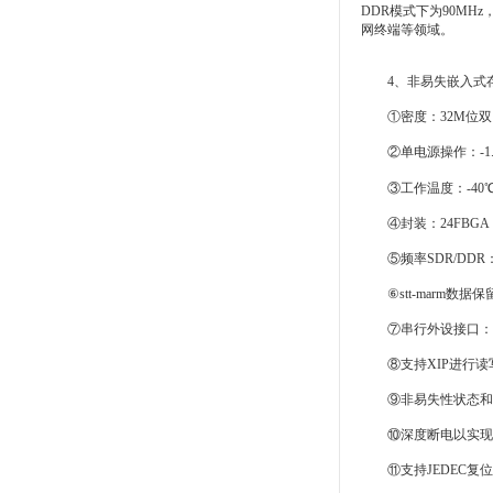
DDR模式下为90MH
网终端等领域。
4、非易失嵌入式存储st
①密度：32M位双
②单电源操作：-1.71
③工作温度：-40℃to
④封装：24FBGA
⑤频率SDR/DDR：15
⑥stt-marm数据保留
⑦串行外设接口：双通道
⑧支持XIP进行读
⑨非易失性状态和
⑩深度断电以实现
⑪支持JEDEC复位