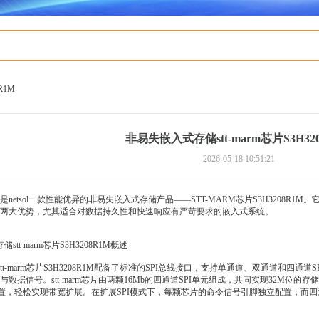
R1M
非易失嵌入式存储stt-marm芯片S3H32
2026-05-18 10:51:21
tsol一款性能优异的非易失嵌入式存储产品——STT-MARM芯片S3H3208R1M
两大优势，尤其适合对数据持久性和快速响应有严苛要求的嵌入式系统。
t-marm芯片S3H3208R1M概述
stt-marm芯片S3H3208R1M配备了标准的SPI总线接口，支持单通道、双通道和四
据信号。stt-marm芯片由两颗16Mb的四通道SPI单元组成，共同实现32M位的存储
-CLK配置，轻松实现带宽扩展。在扩展SPI模式下，每颗芯片的命令信号引脚独立配置；