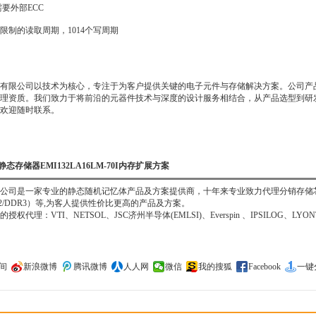
要外部ECC
的读取周期，1014个写周期
限公司以技术为核心，专注于为客户提供关键的电子元件与存储解决方案。公司产品
理资质。我们致力于将前沿的元器件技术与深度的设计服务相结合，从产品选型到研
欢迎随时联系。
伪静态存储器EMI132LA16LM-70I内存扩展方案
司是一家专业的静态随机记忆体产品及方案提供商，十年来专业致力代理分销存储芯片IC, 
DR2/DDR3）等,为客人提供性价比更高的产品及方案。
理：VTI、NETSOL、JSC济州半导体(EMLSI)、Everspin 、IPSILOG、LYONT
间
新浪微博
腾讯微博
人人网
微信
我的搜狐
Facebook
一键