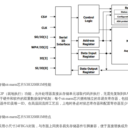
t-marm芯片S3H3208R1M性能
持XIP（就地执行）功能，允许处理器直接从存储单元读取代码并执行，无需先复制到RAM
置了基于硬件和软件的双重数据保护机制：每个stt-marm芯片拥有独立的非易失寄存器
器件ID及唯一ID。在高温回流焊工艺后，上电时务必对状态寄存器和配置寄存器至
t-marm芯片S3H3208R1M特点
品采用小尺寸24FBGA封装，与市面上同类非易失存储器件引脚兼容，便于直接替换或升级。工