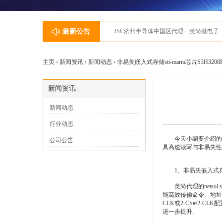
最新公告
JSC济州半导体中国区代理---英尚微电子
主页 ›
新闻资讯
›
新闻动态
› 非易失嵌入式存储stt-marm芯片S3H3208
新闻资讯
新闻动态
行业动态
今天小编要介绍的是ne
公司公告
具高速读写与非易失性
1、非易失嵌入式存储st
英尚代理的netsol 
能高效传输命令、地址与数
CLK或2-CS#/2
进一步提升。