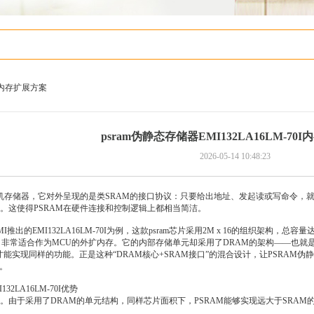
70I内存扩展方案
psram伪静态存储器EMI132LA16LM-70
2026-05-14 10:48:23
随机存储器，它对外呈现的是类SRAM的接口协议：只要给出地址、发起读或写命令，
。这使得PSRAM在硬件连接和控制逻辑上都相当简洁。
推出的EMI132LA16LM-70I为例，这款psram芯片采用2M x 16的组织架构，总容量达
 BGA，非常适合作为MCU的外扩内存。它的内部存储单元却采用了DRAM的架构——也
才能实现同样的功能。正是这种“DRAM核心+SRAM接口”的混合设计，让PSRAM
点。
32LA16LM-70I优势
。由于采用了DRAM的单元结构，同样芯片面积下，PSRAM能够实现远大于SRAM