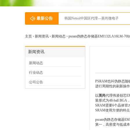
最新公告
韩国Netsol中国区代理---英尚微电子
主页 ›
新闻资讯
›
新闻动态
› psram伪静态存储器EMI132LA16LM-
新闻资讯
新闻动态
行业动态
PSRAM也叫伪静态
公司公告
进行周期性的刷新操作
以
英尚
代理伟凌创芯EMI
装形式为48-ball
SRAM需要6个晶体管
SRAM使用方便的特
psram伪静态存储器EMI1
第一，高密度与低成本