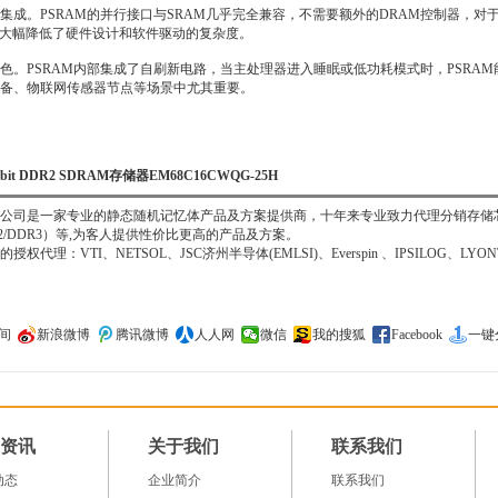
集成。PSRAM的并行接口与SRAM几乎完全兼容，不需要额外的DRAM控制器，对于
，大幅降低了硬件设计和软件驱动的复杂度。
色。PSRAM内部集成了自刷新电路，当主处理器进入睡眠或低功耗模式时，PSRA
备、物联网传感器节点等场景中尤其重要。
1Gbit DDR2 SDRAM存储器EM68C16CWQG-25H
司是一家专业的静态随机记忆体产品及方案提供商，十年来专业致力代理分销存储芯片IC, 
DR2/DDR3）等,为客人提供性价比更高的产品及方案。
理：VTI、NETSOL、JSC济州半导体(EMLSI)、Everspin 、IPSILOG、LYONT
间
新浪微博
腾讯微博
人人网
微信
我的搜狐
Facebook
一键
资讯
关于我们
联系我们
动态
企业简介
联系我们