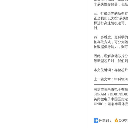
非易失性存储器：包括上
三、打破边界的新型存
正当我们以为按“易失
样进行高速随机读写。
肘。
四、多维度、更科学的
按存取方式，可分为随机
按数据保持能力，则可分
因此，理解存储芯片分
等新型芯片时，我们则
本文关键词：
存储芯片
上一篇文章：
中科银河
深圳市英尚微电子有限公
SDRAM（DDR1/D
英尚微电子中国区指定的授权代
UNIIC； 著名半导体品
分享到：
QQ空