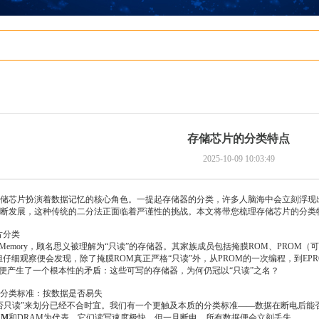
存储芯片的分类特点
2025-10-09 10:03:49
储芯片扮演着数据记忆的核心角色。一提起存储器的分类，许多人脑海中会立刻浮现出
断发展，这种传统的二分法正面临着严谨性的挑战。本文将带您梳理存储芯片的分类
片分类
nly Memory，顾名思义被理解为“只读”的存储器。其家族成员包括掩膜ROM、PROM
仔细观察便会发现，除了掩膜ROM真正严格“只读”外，从PROM的一次编程，到EPR
这便产生了一个根本性的矛盾：这些可写的存储器，为何仍冠以“只读”之名？
分类标准：按数据是否易失
否只读”来划分已经不合时宜。我们有一个更触及本质的分类标准——数据在断电后能否
AM
和DRAM为代表，它们读写速度极快，但一旦断电，所有数据便会立刻丢失。