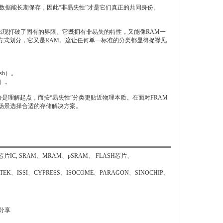
电后数据能长期保存，因此“非易失性”才是它们真正的共同身份。
出现打破了固有的界限。它既拥有非易失的特性，又能像RAM一
方式划分，它又是RAM。这让任何单一标准的分类都显得捉襟见
sh）。
M）。
是理解起点，而按“易失性”分类更贴近物理本质。在面对FRAM
场景选择合适的存储解决方案。
SRAM、MRAM、pSRAM、 FLASH芯片、
EK、ISSI、CYPRESS、ISOCOME、PARAGON、SINOCHIP、
分享