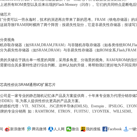
述所有ROM类型以及后来出现的Flash Memory（闪存）。它们的共同特点是断
储芯片
性”分类可以一劳永逸时，技术的演进再次带来了新的思考。FRAM（铁电存储器）的
这就导致FRAM同时横跨了两个阵营：按易失性划分，它是非易失性存储器；按读写
分类视角
存取存储器（如SRAM,DRAM,FRAM）与非随机存取存储器（如各类传统ROM,Fla
为易失性存储器（如SRAM,DRAM）与非易失性存储器（如ROM全系,Flash,FRA
类的关键在于跳出单一维度的局限，采用多角度、分场景的视角。RAM与ROM的划分
需要结合其多重特性进行综合判断。这种认知的升级，将帮助我们更好地为不同应用
芯高性价比SRAM通用I/O扩展芯片
司是一家专业的静态随机记忆体产品及方案提供商，十年来专业致力代理分销存储芯片IC, 
DR2/DDR3）等,为客人提供性价比更高的产品及方案。
理：VTI、NETSOL、JSC济州半导体(EMLSI)、Everspin 、IPSILOG、LYONT
牌的专业分销商 如：RAMTROM、ETRON、FUJITSU、LYONTEK、WILLSEMI。
间
新浪微博
腾讯微博
人人网
微信
我的搜狐
Facebook
一键