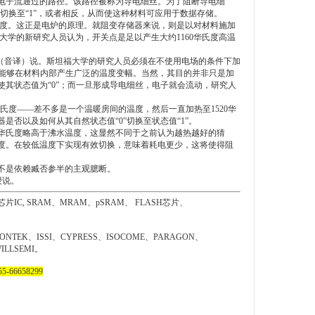
电子流通过的路径。该路径被称为导电细丝。为了阻断导电细
切换至“1”，或者相反，从而使这种材料可应用于数据存储。
度。这正是电炉的原理。就阻变存储器来说，则是以对材料施加
学的新研究人员认为，开关点是足以产生大约1160华氏度高温
（音译）说。斯坦福大学的研究人员必须在不使用电场的条件下加
，能够在材料内部产生广泛的温度变幅。当然，其目的并非只是加
其状态值为“0”；而一旦形成导电细丝，电子就会流动，研究人
度——差不多是一个温暖房间的温度，然后一直加热至1520华
否以及如何从其自然状态值“0”切换至状态值“1”。
0华氏度略高于沸水温度，这显然不同于之前认为越热越好的猜
度。在较低温度下实现有效切换，意味着耗电更少，这将使得阻
不是依赖臧否参半的主观臆断。
授说。
片IC,
SRAM
、MRAM、pSRAM、 FLASH芯片、
YONTEK、ISSI、CYPRESS、ISOCOME、PARAGON、
LLSEMI。
-66658299