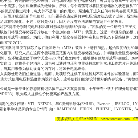
电子流。过去的研究已经表明，以电场震荡阻变存储器材料，可以导致形成一个允许
一个震荡，使材料重新成为绝缘体。所以，每个震荡可以将阻变存储器的状态值从“0”
的状态切换过程中，电力并不是唯一的作用力。泵浦电子进入任何材料均会提高其温
，从而形成或阻断导电细丝。但问题是应该应用何种电压/温度状态呢？以前，斯坦福大
足以将铝融化。不过，这只是估计，因为并没有办法测量电震荡产生的热量。
我们不得不分别研究电压和温度对形成导电细丝的影响，”团队的另一位研究生王子文
以他们将阻变存储器芯片放在一个微加热台（MTS）装置上。这是一种复杂的热板
如何形成导电细丝。为此，他们利用了阻变存储器材料在其自然状态下是绝缘体，这使
0”变为“1”。
团队将阻变存储芯片放在微加热台（MTS）装置上上进行加热，起始温度约为80华氏
化银币。研究人员在这两个极端温度范围内对阻变存储器加热，并精确测量阻变存储器是
，当环境温度处于80华氏度与260华氏度之间时，能够更有效地形成导电细丝。26
实这点，这将是个好消息，因为可以通过电压和电震荡持续时间实现工作芯片开关温
，当其用来作为移动设备的内存时，将延长电池寿命。
入实际使用依旧任重道远，然而，此项研究提供了系统甄别不同条件的试验基础，而
测方式使用电压和温度作为设计输入，这将使我们能够设计更好的内存设备，”黄教
公司是一家专业的静态随机记忆体产品及方案提供商，十年来专业致力代理分销存储芯
DR2/DDR3）等,为客人提供性价比更高的产品及方案。
定的授权代理：VTI、
NETSOL
、JSC济州半导体(EMLSI)、
Everspin
、IPSILOG、L
C； 著名半导体品牌的专业分销商 如：RAMTROM、ETRON、FUJITSU、LYONTEK、WI
​
更多资讯关注SRAMSUN. www.sramsun.com 0755