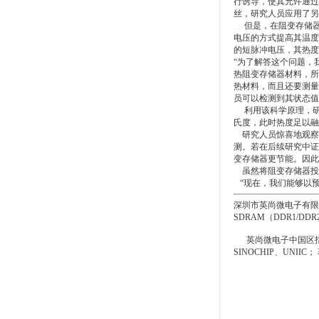
行诱导，使其允许通过
丝，研究人员应用了另
但是，在阻变存储器
电压的方式提高其温度
的短脉冲电压，其热度
“为了解答这个问题，
热阻变存储器材料，所
热材料，而且还要测量
员可以检测到其状态值由“
利用该科学原理，研究
氏度，此时热度足以融
研究人员惊喜地观察到
测。若在后续研究中证
变存储器更节能。因此
虽然将阻变存储器投
“现在，我们能够以预
深圳市英尚微电子有限
SDRAM（DDR1/D
英尚微电子中国区指
SINOCHIP、UNII