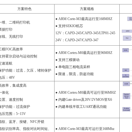
方案特色
方案规格
● ARM Corte-M3最高运行至168MHZ
 一维、二维码打印机
● 支持SEKIO机芯
 票据打印
12V：CAPD-245/CAPD-345/LTP01-245
 有线、无线打印
24V：CAPD-247/CAPD-347
 三模FOC高效率
● ARM Cortex-M0最高运行至96MHZ
 支持霍尔启动与运动控制
● 支持三模驱动
 定速巡航
● 单电阻三相电流采样
 保护功能：过流，欠压，堵转保护
● 限速，限流，防盗功能
电压：48V
 高效率，集成度高
 一体化
● ARM Cortex-M0最高可运行至96MHZ
 位置、速度控制
● 内建Gate driver及20V/2VMOS管X6
 保护功能：过流保护
● 内建单线半双工UART通讯功能
电压范围：5~15V
 指纹、蓝牙、按键、NFC开锁
 指纹识别率高、指纹对比时间短、
● ARM Corte-M3最高可运行至168Mhz