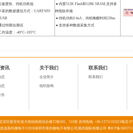
应速度快、待机功耗低
● 内置512K Flash和128K SRAM,支持多
丰富的数据通信方式：UART/SPI/
种指纹存储
/USB
● 待机功耗0.4uA，待机唤醒时间230us
 通过特斯拉测试
● 支持多种数据采集方式
工作温度：-40°C~105°C
资讯
关于我们
联系我们
动态
企业简介
联系我们
动态
组织架构
公告
安区新安街道大悦铂悦苑综合楼T2栋501、510室 咨询热线: +86-13751192923电话:0755 -
片首选英尚微电子©2016深圳市英尚微电子有限公司|英尚国际有限公司
粤ICP备160371