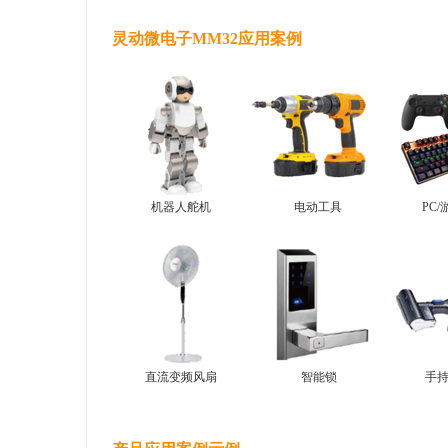
灵动微电子MM32应用案例
机器人舵机
电动工具
PC
直流变频风扇
智能锁
手