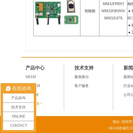
MM32FPRNT
相
智能锁
MM32F003NW
● 
MM32L07X
IIC
●
● 
产品中心
技术支持
新闻
SRAM
案例展示
新闻
NV RAM
客户服务
行业
在线咨询
SDRAM
公司
产品咨询
查看更多+
技术支持
ONLINE
地址: 深圳市宝
CONTACT
SRAM存储芯