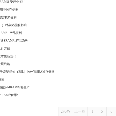
RRAM备受行业关注
用中的存储器
能购物带来便利
oT）对存储器的影响
AM*1 产品资料
速SRAM*1产品系列
设计方案
技术更新迭代
发展线路
子货架标签（ESL）的外置SRAM存储器
解析
储器eMRAM即将量产
SRAM的对比
276条
上一页
1
5
6