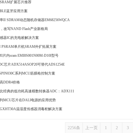
SRAM扩展芯片推荐
BLE蓝牙应用方案
II SDRAM动态随机存储器EM68256WQCA
，改写NAND Flash产业新格局
感器IC的充电桩解决方案
I PSRAM单片机SRAM外扩拓展方案
片内sram EMI8S001N00M-D10I型号
C芯片ADX514ASOP20可替代ADS1254E
SPIN030C系列MCU筋膜枪控制方案
高DDR4价格
比经典的低功耗高速模数转换器ADC：ADX111
1系列MCU芯片在DALI电源的应用优势
GXHT30A温湿度传感器消毒柜解决方案
2256条
上一页
1
2
3