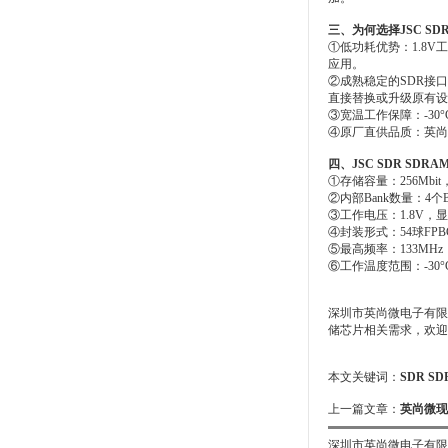
三、为何选择JSC SDR 
①低功耗优势：1.8V
应用。
②成熟稳定的SDR接口：
直接替换或升级原有设
③宽温工作保障：-30
④原厂直供品质：英尚微
四、JSC SDR SDR
①存储容量：256Mbit，
②内部Bank数量：4
③工作电压：1.8V，显
④封装形式：54球FP
⑤最高频率：133MH
⑥工作温度范围：-30
深圳市英尚微电子有限
储芯片相关需求，欢迎
本文关键词：
SDR S
上一篇文章：
英尚微现
深圳市英尚微电子有限公