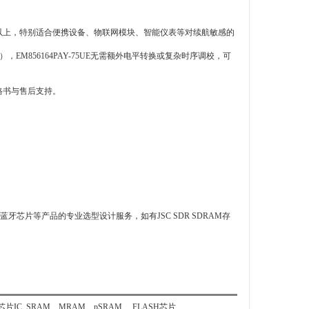
能40%以上，特别适合便携设备、物联网模块、智能仪表等对续航敏感的
），EM856164PAY-75UE无需额外电平转换或复杂时序调校，可
规格书与售后支持。
片等产品的专业选型设计服务，如有JSC SDR SDRAM存
SRAM、MRAM、pSRAM、 FLASH芯片、