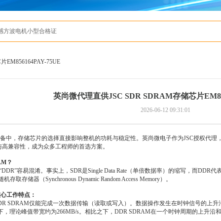
有感方波电机小型合格证
M856164PAY-75UE
英尚微代理直供JSC SDR SDRAM存储芯片EM856
2026-06-12 09:31:01
中，存储芯片的选择直接影响整机的功耗与稳定性。英尚微电子作为JSC授权代理，长期直供J
耗与高兼容性，成为众多工程师的首选方案。
AM？
DDR”容易混淆。事实上，SDR是Single Data Rate（单倍数据率）的缩写，而DDR代表
存储器（Synchronous Dynamic Random Access Memory）。
的核心工作特点：
DR SDRAM仅能完成一次数据传输（读取或写入）。数据操作发生在时钟信号的上
it位宽下，理论峰值带宽约为266MB/s。相比之下，DDR SDRAM在一个时钟周期