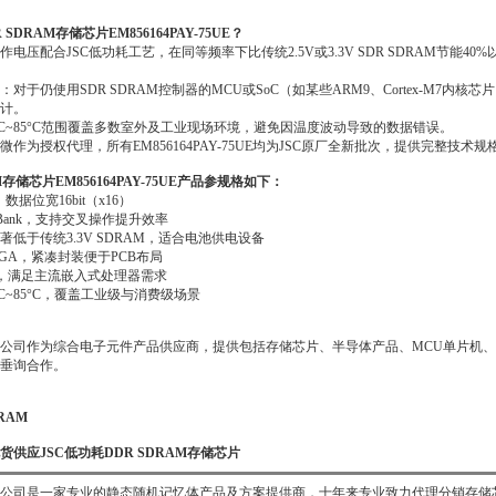
SDRAM存储芯片EM856164PAY-75UE？
工作电压配合JSC低功耗工艺，在同等频率下比传统2.5V或3.3V SDR SDRAM节
对于仍使用SDR SDRAM控制器的MCU或SoC（如某些ARM9、Cortex-M7内核芯片
计。
°C~85°C范围覆盖多数室外及工业现场环境，避免因温度波动导致的数据错误。
作为授权代理，所有EM856164PAY-75UE均为JSC原厂全新批次，提供完整技术
AM存储芯片EM856164PAY-75UE产品参规格如下：
数据位宽16bit（x16）
个Bank，支持交叉操作提升效率
著低于传统3.3V SDRAM，适合电池供电设备
BGA，紧凑封装便于PCB布局
z，满足主流嵌入式处理器需求
°C~85°C，覆盖工业级与消费级场景
公司作为综合电子元件产品供应商，提供包括存储芯片、半导体产品、MCU单片机、蓝牙芯
垂询合作。
DRAM
货供应JSC低功耗DDR SDRAM存储芯片
司是一家专业的静态随机记忆体产品及方案提供商，十年来专业致力代理分销存储芯片IC, 