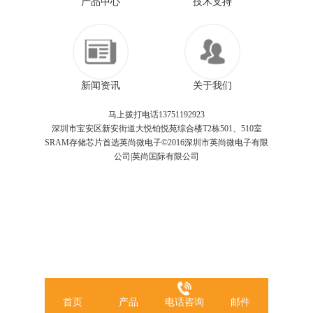
产品中心
技术支持
新闻资讯
关于我们
马上拨打电话13751192923
深圳市宝安区新安街道大悦铂悦苑综合楼T2栋501、510室
SRAM存储芯片首选英尚微电子©2016深圳市英尚微电子有限
公司|英尚国际有限公司
首页
产品
电话咨询
邮件