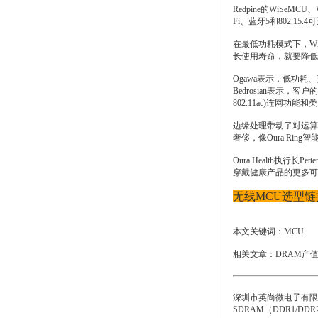
Redpine的WiSeM
Fi、蓝牙5和802.15.4可
在最低功耗模式下，Wi
长使用寿命，就要降低
Ogawa表示，低功耗
Bedrosian表示
802.11ac)连网功
边缘处理带动了对运算
奢侈，像Oura Rin
Oura Health执行
穿戴健康产品的更多可
无线MCU选型链
本文关键词：
MCU
相关文章：
DRAM产
深圳市英尚微电子有限
SDRAM（DDR1/D