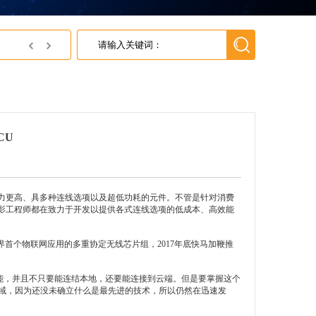
JSC济州半导体中国区代理---英尚微电子
CU
能力更高、具多种连线选项以及超低功耗的元件。不管是针对消费
影工程师都在致力于开发以提供各式连线选项的低成本、高效能
推出号称世界首个物联网应用的多重协定无线芯片组，2017年底快马加鞭推
要连线功能，并且不只要能连结本地，还要能连接到云端。但是要掌握这个
应用领域，因为还没未确立什么是最先进的技术，所以仍然在迅速发