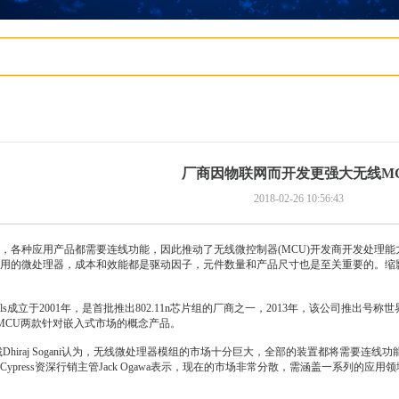
厂商因物联网而开发更强大无线M
2018-02-26 10:56:43
，各种应用产品都需要连线功能，因此推动了无线微控制器(MCU)开发商开发处理
用的微处理器，成本和效能都是驱动因子，元件数量和产品尺寸也是至关重要的。缩
 Signals成立于2001年，是首批推出802.11n芯片组的厂商之一，2013年，该公司
WiSeMCU两款针对嵌入式市场的概念产品。
副总裁Dhiraj Sogani认为，无线微处理器模组的市场十分巨大，全部的装置都将需
ypress资深行销主管Jack Ogawa表示，现在的市场非常分散，需涵盖一系列的