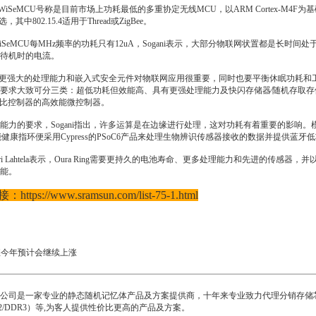
CU、WiSeMCU号称是目前市场上功耗最低的多重协定无线MCU，以ARM Cortex-M4F为基
选，其中802.15.4适用于Thread或ZigBee。
SeMCU每MHz频率的功耗只有12uA，Sogani表示，大部分物联网状置都是长
待机时的电流。
、更强大的处理能力和嵌入式安全元件对物联网应用很重要，同时也要平衡休眠功耗和工作效
，客户的要求大致可分三类：超低功耗但效能高、具有更强处理能力及快闪存储器∕随机存取
能和类比控制器的高效能微控制器。
能力的要求，Sogani指出，许多运算是在边缘进行处理，这对功耗有着重要的影响
g智能健康指环便采用Cypress的PSoC6产品来处理生物辨识传感器接收的数据并提供蓝牙低
长Petteri Lahtela表示，Oura Ring需要更持久的电池寿命、更多处理能力和先进的
能。
接：
https://www.sramsun.com/list-75-1.html
值今年预计会继续上涨
公司是一家专业的静态随机记忆体产品及方案提供商，十年来专业致力代理分销存储芯片I
DR2/DDR3）等,为客人提供性价比更高的产品及方案。