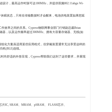
础设计，最高运作时脉可达180MHz，并提供双频802.11abgn Wi-
时间处于休眠状态，只有在传输数据时才会醒来，电池供电装置如果想延
率之间的关系。Cypress物联网事业部门行销副总裁Brian
存储器，以及运作频率超过300MHz、拥有大容量存储器、无线(如
。模组化方案虽适用某些应用程式，但穿戴装置通常无法享受这样的
功耗(BLE)连线。
传感器，并以时尚舒适的外形呈现，Cypress帮助我们达到了这些要求，并展现
C, SRAM、MRAM、
pSRAM
、 FLASH芯片、