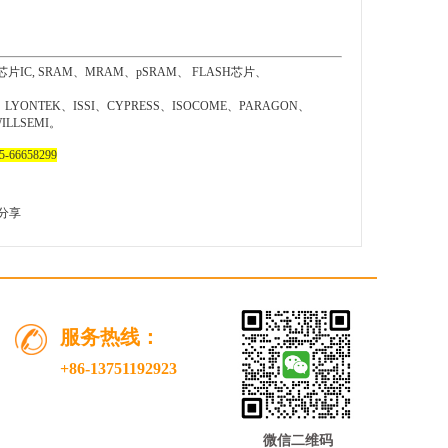
SRAM、MRAM、pSRAM、 FLASH芯片、
、
LYONTEK
、ISSI、CYPRESS、ISOCOME、PARAGON、
LLSEMI。
66658299
分享
服务热线：
+86-13751192923
微信二维码