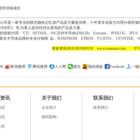
需求持续成长
司是一家专业的静态随机记忆体产品及方案提供商，十年来专业致力代理分销存储芯片IC, 
DR2/DDR3）等,为客人提供性价比更高的产品及方案。
代理：VTI、NETSOL、JSC济州半导体(EMLSI)、Everspin 、IPSILOG、IPUS
C； 著名半导体品牌的专业分销商 如：RAMTROM、ETRON、FUJITSU、LYONTEK、WI
更多资讯关注SRAMSUN. www.sramsun.com 0755-
间
新浪微博
腾讯微博
人人网
微信
我的搜狐
Facebook
一键
资讯
关于我们
联系我们
动态
企业简介
联系我们
动态
组织架构
公告