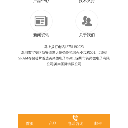
产品中心
技术支持
新闻资讯
关于我们
马上拨打电话13751192923
深圳市宝安区新安街道大悦铂悦苑综合楼T2栋501、510室
SRAM存储芯片首选英尚微电子©2016深圳市英尚微电子有限
公司|英尚国际有限公司
首页
产品
电话咨询
邮件