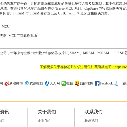
尖的汽车厂商合作，共同将豪华车型标配的先进系统带入普及型车型，其中包括高级驾驶辅
。赛普拉斯的汽车产品组合包括 Traveo MCU 系列、CapSense 电容感应解决方案、电
NOR 闪存、F-RAM 与 SRAM 储存器以及 USB、Wi-Fi 和蓝牙连接解决方案。
MCU
无限 MCU厂商疯抢市场
，十年来专业致力代理分销存储器芯片IC, SRAM、MRAM、pSRAM、 FLASH芯片
了解更多关于存储芯片知识，请关注英尚微电子：https://www.s
间
新浪微博
腾讯微博
人人网
微信
我的搜狐
Facebook
一键
资讯
关于我们
联系我们
动态
企业简介
联系我们