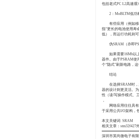
包括老式PC L2高
2：MoBLTM低功
有些应用（例如移动电
指“更长的电池使用寿
低），而运行功耗则可低
伪SRAM（亦即PS
如果需要16Mb以上的
器件。由于PSRAM
个“隐式”刷新电路，
结论
在选择SRAM时，您
器的设计则更灵活。为
性（读/写操作模式、
，
网络应用往往具有接近
于采用公共I/O架构，
本文关键词:
SRAM
相关文章：
stm32f4
深圳市英尚微电子有限公