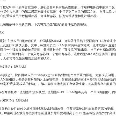
世纪80年代后期首度面市，最初是面向具有极高性能的工作站和服务器中的第二级（
包括个人电脑中的第二级高速缓冲存储器）中寻觅到了自己的用武之地。自那以后，在
它们通常被用于数据缓冲器、高速暂存器、队列管理功能和统计缓冲器）。
采用多种不同的架构。下文将对某些“主流”的器件做简要说明。
AM
被“主流应用”所接纳的第一种同步型SRAM。这些器件虽然主要面向PC L2高速缓
）以及医疗和测试设备。其中，标准同步型SRAM具有两种基本格式：流水线型和直通
获且一个读存取操作被启动时，数据将被允许 “直接流”至输出端。当用户对初始延
同步SRAM同时拥有一个输入寄存器和一个输出寄存器。流水线型SRAM所提供的工作
，人们常常优先采用流水线型SRAM。
总线延迟）型SRAM
状态”。比如网络应用中“等待状态”有可能对性能产生严重的影响。为解决该问题，赛普
SRAM很相似，但是拥有附加的片上逻辑电路，旨在完全消除标准同步型SRAM系列所需
用率（丝毫不受读/写模式的影响）。该功能极大地改善了存储器性能，尤其是当存在频繁的
存在两种版本：直通型和流水线型。直通型NoBL SRAM始终具有一个单周期偏移，而
DRTM）型SRAM
架构并使性能较之标准同步型SRAM有所改善，但某些系统对性能有着更高的要求。于是，
。QDR架构旨在满足那些要求低延迟且所需带宽明显高于NoBL型架构提供能力的“高带宽需