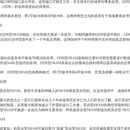
端口和写端口是分开的。这些端口可独立工作，并支持并行的读和写事务处理。QDR型
（QDR）的名称便是由此得来的。
两种基本类型：即2字脉冲串和4字脉冲串。这两种类型之间的差异在于每项事务处理
M
M与QDR型SRAM相似，但在性能方面进一步提升。与相同频率的QDR型器件相比，QDR-
RAM产品还比QDR型器件多了一个半延迟周期。这增加的半个时钟周期可在对初始延迟
面向的是具有平衡读/写模式的应用，DDR型SRAM架构则主要针对那些需要进行
件或NoBL型器件的应用。DDR型SRAM具有出众的整体总线利用率以及高得多的
样，DDR型SRAM也有两种格式：即2字脉冲串和4字脉冲串。究竟选择哪一种取决
比较
步型SRAM。那些不具备时钟输入的SRAM便是异步型的。在这些器件中，读操作
大的优点之一是它们拥有长达几十年的使用历史并已为人们所充分了解。由于异步型
存储控制器，从而最大限度地减少了所需的设计工作量。异步型SRAM的典型存取时间为8
SRAM可被进一步划分为两种主要类别：即快速异步型SRAM和低功耗异步型 SRAM
AM
或更短）的异步型SRAM可被归类为“快速”异步型SRAM。这些存储器通常应用于老