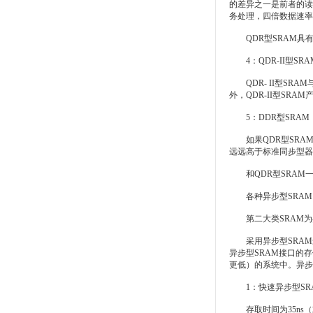
的差异之一是前者的读
务处理，四倍数据速率
QDR型SRAM具有
4：QDR-II型SRA
QDR- II型SRA
外，QDR-II型S
5：DDR型SRAM
如果QDR型SRAM
远远高于标准同步型器
和QDR型SRAM一
各种异步型SRAM
第二大类SRAM为异
采用异步型SRAM最
异步型SRAM接口的
更低）的系统中。异步型
1：快速异步型SR
存取时间为35ns（