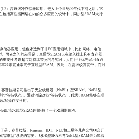
L2）高速缓冲存储器应用。进入上个世纪90年代中期之后，它
包括高性能网络在内的众多应用的设计中，同步型SRAM大行
冲存储器应用，但也渗透到了非PC应用领域中，比如网络、电信、
型。两者之间的差异是：直通型SRAM仅在输入端上具有寄存器，
迟的重要性考虑超过对持续带宽的考究时，人们往往优先采用直通
频率和带宽通常高于直通型SRAM。因此，在需求较高宽带，而对
拉斯公司推出了无总线延迟（NoBL）型SRAM。NoBL型
的“等待状态”。通过消除这些“等待状态”，此类SRAM能够实现
读/写操作变换时。
NoBL流水线型SRAM则保持了一个双周期偏移。
赛普拉斯、Renesas、IDT、NEC和三星等几家公司联合开
求型”系统的需要。 QDR型SRAM与NoBL型SRAM最为显着