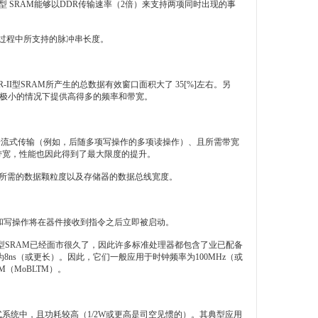
 SRAM能够以DDR传输速率（2倍）来支持两项同时出现的事
过程中所支持的脉冲串长度。
II型SRAM所产生的总数据有效窗口面积大了 35[%]左右。另
影响极小的情况下提供高得多的频率和带宽。
数据流式传输（例如，后随多项写操作的多项读操作）、且所需带宽
总带宽，性能也因此得到了最大限度的提升。
于所需的数据颗粒度以及存储器的数据总线宽度。
和写操作将在器件接收到指令之后立即被启动。
SRAM已经面市很久了，因此许多标准处理器都包含了业已配备
ns（或更长）。因此，它们一般应用于时钟频率为100MHz（或
（MoBLTM）。
式系统中，且功耗较高（1/2W或更高是司空见惯的）。其典型应用