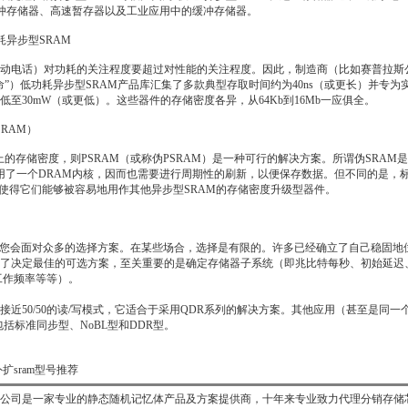
速缓冲存储器、高速暂存器以及工业应用中的缓冲存储器。
耗异步型SRAM
话）对功耗的关注程度要超过对性能的关注程度。因此，制造商（比如赛普拉斯公司）
命”）低功耗异步型SRAM产品库汇集了多款典型存取时间约为40ns（或更长）并专为
至30mW（或更低）。这些器件的存储密度各异，从64Kb到16Mb一应俱全。
RAM）
存储密度，则PSRAM（或称伪PSRAM）是一种可行的解决方案。所谓伪SRAM是指
使用了一个DRAM内核，因而也需要进行周期性的刷新，以便保存数据。但不同的是，标
这使得它们能够被容易地用作其他异步型SRAM的存储密度升级型器件。
会面对众多的选择方案。在某些场合，选择是有限的。许多已经确立了自己稳固地位
了决定最佳的可选方案，至关重要的是确定存储器子系统（即兆比特每秒、初始延迟
工作频率等等）。
50/50的读/写模式，它适合于采用QDR系列的解决方案。其他应用（甚至是同一
包括标准同步型、NoBL型和DDR型。
27外扩sram型号推荐
司是一家专业的静态随机记忆体产品及方案提供商，十年来专业致力代理分销存储芯片IC, 