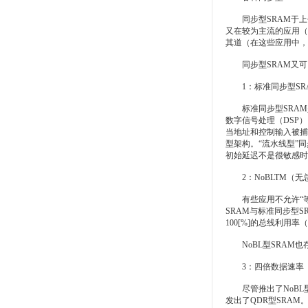
同步型SRAM于上个
又在较为主流的应用（
其道（在这些应用中，
同步型SRAM又可以
1：标准同步型SR
标准同步型SRAM是
数字信号处理（DSP
当地址和控制输入被捕
型架构。“流水线型”
初始延迟不是很敏感时
2：NoBLTM（无
有些应用不允许“等待
SRAM与标准同步型
100[%]的总线利
NoBL型SRAM也
3：四倍数据速率（Q
尽管推出了NoBL型
发出了QDR型SRAM