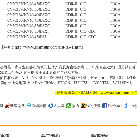
CY7C1670KV18-450BZXC
DDR-II+ CIO
FBGA
CY7C1670KV18-550BZXC
DDR-II+ CIO
FBGA
CY7C1648KV18-400BZXC
DDR-II+ CIO
FBGA
CY7C1668KV18-450BZXC
DDR-II+ CIO
FBGA
CY7C1668KV18-550BZXC
DDR-II+ CIO
FBGA
CY7C2670KV18-550BZXI
DDR-II+ CIO, ODT
FBGA
CY7C2670KV18-450BZI
DDR-II+ CIO, ODT
FBGA
击链接：
http://www.sramsun.com/list-85-1.html
司是一家专业的静态随机记忆体产品及方案提供商，十年来专业致力代理分销存储芯片IC, 
DDR2/DDR3）等,为客人提供性价比更高的产品及方案。
理：VTI、NETSOL、JSC济州半导体(EMLSI)、Everspin 、IPSILOG、LYONT
牌的专业分销商 如：RAMTROM、ETRON、FUJITSU、LYONTEK、WILLSEMI。
​
更多资讯关注SRAMSUN. www.sramsun.com 0755
间
新浪微博
腾讯微博
人人网
微信
我的搜狐
Facebook
一键
资讯
关于我们
联系我们