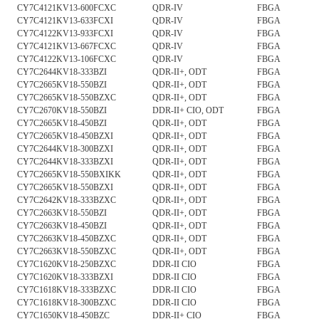
CY7C4121KV13-600FCXC
QDR-IV
FBGA
CY7C4121KV13-633FCXI
QDR-IV
FBGA
CY7C4122KV13-933FCXI
QDR-IV
FBGA
CY7C4121KV13-667FCXC
QDR-IV
FBGA
CY7C4122KV13-106FCXC
QDR-IV
FBGA
CY7C2644KV18-333BZI
QDR-II+, ODT
FBGA
CY7C2665KV18-550BZI
QDR-II+, ODT
FBGA
CY7C2665KV18-550BZXC
QDR-II+, ODT
FBGA
CY7C2670KV18-550BZI
DDR-II+ CIO, ODT
FBGA
CY7C2665KV18-450BZI
QDR-II+, ODT
FBGA
CY7C2665KV18-450BZXI
QDR-II+, ODT
FBGA
CY7C2644KV18-300BZXI
QDR-II+, ODT
FBGA
CY7C2644KV18-333BZXI
QDR-II+, ODT
FBGA
CY7C2665KV18-550BXIKK
QDR-II+, ODT
FBGA
CY7C2665KV18-550BZXI
QDR-II+, ODT
FBGA
CY7C2642KV18-333BZXC
QDR-II+, ODT
FBGA
CY7C2663KV18-550BZI
QDR-II+, ODT
FBGA
CY7C2663KV18-450BZI
QDR-II+, ODT
FBGA
CY7C2663KV18-450BZXC
QDR-II+, ODT
FBGA
CY7C2663KV18-550BZXC
QDR-II+, ODT
FBGA
CY7C1620KV18-250BZXC
DDR-II CIO
FBGA
CY7C1620KV18-333BZXI
DDR-II CIO
FBGA
CY7C1618KV18-333BZXC
DDR-II CIO
FBGA
CY7C1618KV18-300BZXC
DDR-II CIO
FBGA
CY7C1650KV18-450BZC
DDR-II+ CIO
FBGA