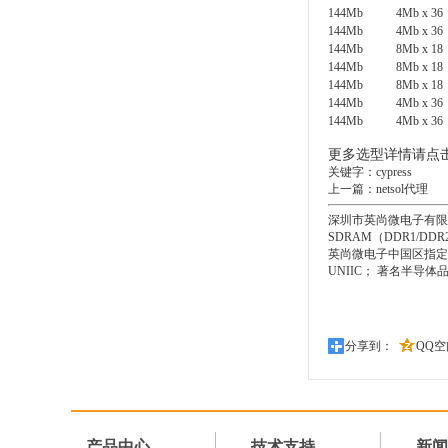
144Mb
4Mb x 36
144Mb
4Mb x 36
144Mb
8Mb x 18
144Mb
8Mb x 18
144Mb
8Mb x 18
144Mb
4Mb x 36
144Mb
4Mb x 36
更多选型详情请点
关键字：
cypress
上一篇：
netsol代理
深圳市英尚微电子有限公
SDRAM（DDR1/
英尚微电子中国区指定的授权代
UNIIC； 著名半导体品
分享到：
QQ空
产品中心
技术支持
新闻