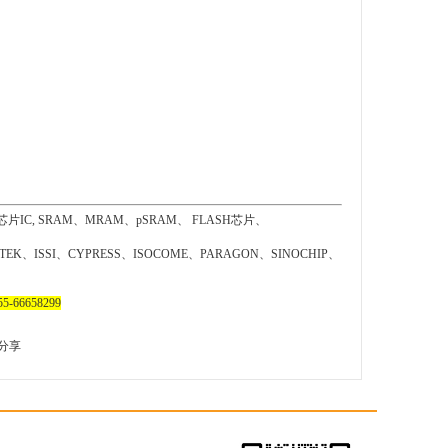
SRAM、MRAM、pSRAM、 FLASH芯片、
EK、ISSI、CYPRESS、ISOCOME、PARAGON、SINOCHIP、
-66658299
分享