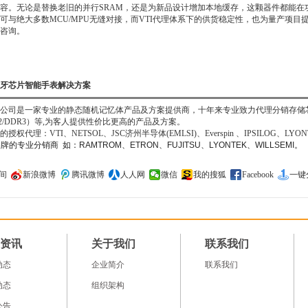
容。无论是替换老旧的并行SRAM，还是为新品设计增加本地缓存，这颗器件都能在功耗
可与绝大多数MCU/MPU无缝对接，而VTI代理体系下的供货稳定性，也为量产项
咨询。
牙芯片智能手表解决方案
司是一家专业的静态随机记忆体产品及方案提供商，十年来专业致力代理分销存储芯片IC, 
DR2/DDR3）等,为客人提供性价比更高的产品及方案。
理：VTI、NETSOL、JSC济州半导体(EMLSI)、Everspin 、IPSILOG、LYONT
的专业分销商 如：RAMTROM、ETRON、FUJITSU、LYONTEK、WILLSEMI。
间
新浪微博
腾讯微博
人人网
微信
我的搜狐
Facebook
一键
资讯
关于我们
联系我们
动态
企业简介
联系我们
动态
组织架构
公告