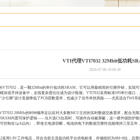
VTI代理VTI7032 32Mbit低功耗S
2026-07-06 10:00:30
TI7032，是一颗32Mbit的串行低功耗SRAM。它可以用最精简的引脚开销，实
块或手持设备中，走线复杂度往往成为设计瓶颈。VTI7032采用标准SPI串行接口，
“少引脚”设计直接降低了PCB层数需求，也减少了信号串扰风险——尤其适合TWS
VTI7032 20MHz的时钟频率足以应对大多数MCU主控的实时数据交换需求，配
SRAM内置写保护逻辑——当片选CS拉高时，写操作自动被屏蔽，这一硬件级防护能
可控制在1μA以内），即使主电源切断，电池供电下的数据完整性也能维持三至五年
32采用1.8V工作电压，符合当前主流低功耗平台供电标准，存储组织为4M×8位，总密度32