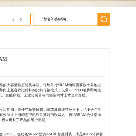
JSC济州半导体中国区代理---英尚微电子
RAM
现可靠的大容量静态随机存取。传统并行SRAM动辄需要数十条地址
并向上兼容双比特和四比特传输模式，仅需2~6个I/O引脚即可完
耳机、智能穿戴、工业传感器等内部空间寸土寸金的终端。
合无限次写周期，即便在频繁日志记录或波形缓存场景下，也不会产生
有效防止上电瞬态或电压跌落时的误写入。再结SRAM合外部掉
，极大延长了产品的维护周期。
Mbit。低功耗SRAM提供8-SOIC标准封装，满足RoHS环保要