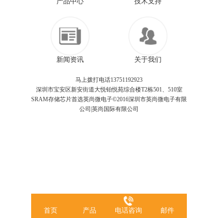
产品中心
技术支持
新闻资讯
关于我们
马上拨打电话13751192923
深圳市宝安区新安街道大悦铂悦苑综合楼T2栋501、510室
SRAM存储芯片首选英尚微电子©2016深圳市英尚微电子有限
公司|英尚国际有限公司
首页
产品
电话咨询
邮件