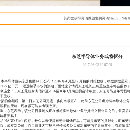
有感方波电机小型合格证
东芝半导体业务或将拆分
2017-03-02 16:07:09
导体巨头东芝集团14 日公布了2016 年4 月至12 月份的财报数据，根据数据显示
7125 亿日元 ，远远超乎市场的预期，面对这个情况东芝社长志贺重范宣布将会辞职
连之下，东芝最新财测估计至2016至今年3月为止的会计年度，东芝可能全年亏损将达
干股权。
的金额后，第二日东芝公司更进一步向市场宣布，此前东芝公司考虑将半导体业务分拆
股权的策略，现在很可能会出现改变。
，东芝表示，该公司目前确实正在考虑将半导体业务分拆成立新公司之后，售卖多数股
能将要易主。
 NAND Flash 闪存，长久以来便是东芝最赚钱产品，可谓是东芝的摇钱树，而
议，成立新公司，而目前业内市场早已传出多位买家对东芝的半导体事业，有着浓厚