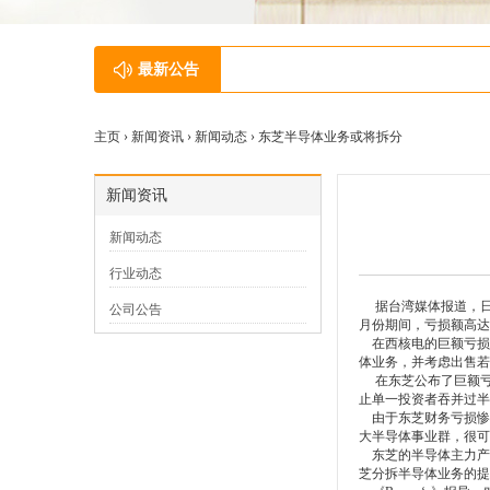
最新公告
英尚微获得灵动微颁发的灵动MindSPIN
主页 ›
新闻资讯
›
新闻动态
› 东芝半导体业务或将拆分
新闻资讯
新闻动态
行业动态
据台湾媒体报道，日本半
公司公告
月份期间，亏损额高达
在西核电的巨额亏损牵
体业务，并考虑出售若
在东芝公布了巨额亏损
止单一投资者吞并过半
由于东芝财务亏损惨重
大半导体事业群，很可
东芝的半导体主力产品
芝分拆半导体业务的提