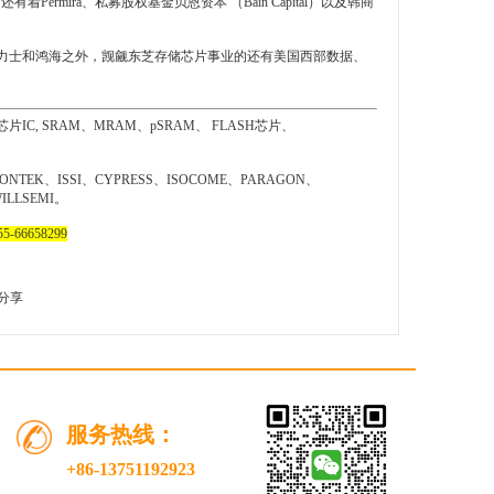
Permira、私募股权基金贝恩资本 （Bain Capital）以及韩商
K 海力士和鸿海之外，觊觎东芝存储芯片事业的还有美国西部数据、
片IC,
SRAM
、MRAM、pSRAM、 FLASH芯片、
YONTEK、ISSI、CYPRESS、ISOCOME、PARAGON、
LLSEMI。
-66658299
分享
服务热线：
+86-13751192923