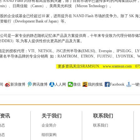
，对 NAND Flash 闪存有着高度收购兴趣，除了目前市场早已盛传多时的鸿海集团以外，还有着
ix）、日商佳能 （Canon）、美商美光科技 （Micron Technology）。
企业或基金已经超过10 家，进而提升在 NAND Flash 市场的竞争力。除了 S
Development Bank of Japan）等。
公司是一家专业的静态随机记忆体产品及方案提供商，十年来专业致力代理分销存储芯
DR2/DDR3）等,为客人提供性价比更高的产品及方案。
的授权代理：VTI、NETSOL、
JSC
济州半导体(EMLSI)、
Everspin
、IPSILOG、L
C； 著名半导体品牌的专业分销商 如：RAMTROM、ETRON、FUJITSU、LYONTEK、WI
​
更多资讯关注SRAMSUN. www.sramsun.com 0755
间
新浪微博
腾讯微博
人人网
微信
我的搜狐
Facebook
一键
资讯
关于我们
联系我们
动态
企业简介
联系我们
动态
组织架构