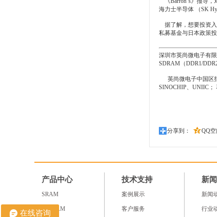
《Barron‘s》报导
海力士半导体 （SK Hyn
据了解，想要投资入股的
私募基金与日本政策投资银行（
深圳市英尚微电子有限
SDRAM（DDR1/D
英尚微电子中国区指定
SINOCHIP、UNII
分享到：
QQ空
产品中心
技术支持
新闻
SRAM
案例展示
新闻
NV RAM
客户服务
行业
在线咨询