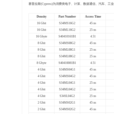
赛普拉斯(Cypress)为消费类电子、计算、数据通信、汽车
Density
Part Number
Access Time
16 Gbit
S34MS16G2
45 ns
16 Gbit
S34ML16G2
25 ns
16 Gbyte
S40410161B1
4.51
8 Gbit
S34MS08G2
45 ns
8 Gbit
S34ML08G1
25 ns
8 Gbit
S34ML08G2
25 ns
8 Gbyte
S40410081B1
4.51
4 Gbit
S34MS04G1
45 ns
4 Gbit
S34MS04G2
45 ns
4 Gbit
S34ML04G1
25 ns
4 Gbit
S34ML04G2
25 ns
4 Gbit
S34SL04G2
25 ns
2 Gbit
S34MS02G1
45 ns
2 Gbit
S34MS02G2
45 ns